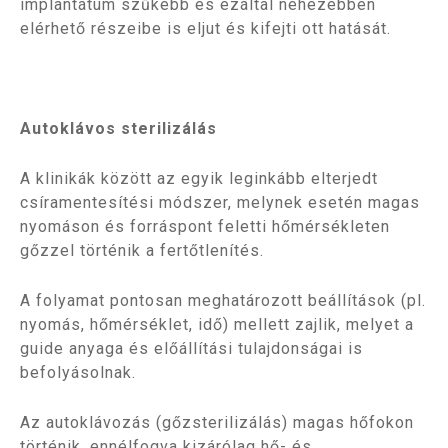
implantátum szűkebb és ezáltal nehezebben
elérhető részeibe is eljut és kifejti ott hatását.
Autoklávos sterilizálás
A klinikák között az egyik leginkább elterjedt
csíramentesítési módszer, melynek esetén magas
nyomáson és forráspont feletti hőmérsékleten
gőzzel történik a fertőtlenítés.
A folyamat pontosan meghatározott beállítások (pl.
nyomás, hőmérséklet, idő) mellett zajlik, melyet a
guide anyaga és előállítási tulajdonságai is
befolyásolnak.
Az autoklávozás (gőzsterilizálás) magas hőfokon
történik, ennélfogva kizárólag hő- és