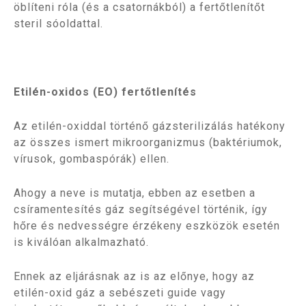
öblíteni róla (és a csatornákból) a fertőtlenítőt
steril sóoldattal.
Etilén-oxidos (EO) fertőtlenítés
Az etilén-oxiddal történő gázsterilizálás hatékony
az összes ismert mikroorganizmus (baktériumok,
vírusok, gombaspórák) ellen.
Ahogy a neve is mutatja, ebben az esetben a
csíramentesítés gáz segítségével történik, így
hőre és nedvességre érzékeny eszközök esetén
is kiválóan alkalmazható.
Ennek az eljárásnak az is az előnye, hogy az
etilén-oxid gáz a sebészeti guide vagy