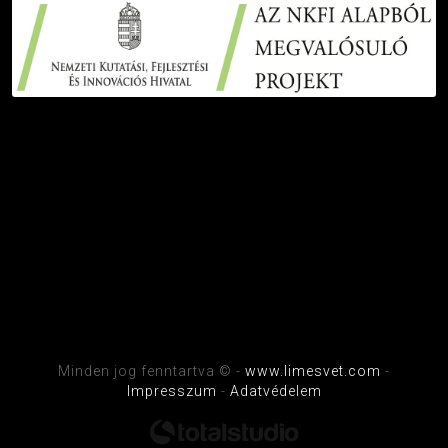
Facebook
Instagram
Google
Youtube
Minden jog fenntartva © -
www.limesvet.com
-
Impresszum
-
Adatvédelem