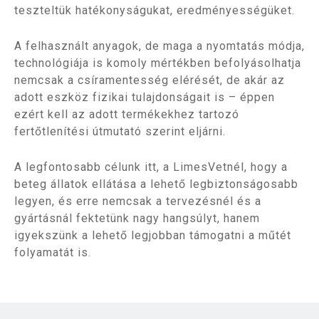
teszteltük hatékonyságukat, eredményességüket.
A felhasznált anyagok, de maga a nyomtatás módja,
technológiája is komoly mértékben befolyásolhatja
nemcsak a csíramentesség elérését, de akár az
adott eszköz fizikai tulajdonságait is – éppen
ezért kell az adott termékekhez tartozó
fertőtlenítési útmutató szerint eljárni.
A legfontosabb célunk itt, a LimesVetnél, hogy a
beteg állatok ellátása a lehető legbiztonságosabb
legyen, és erre nemcsak a tervezésnél és a
gyártásnál fektetünk nagy hangsúlyt, hanem
igyekszünk a lehető legjobban támogatni a műtét
folyamatát is.