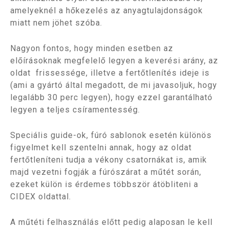
amelyeknél a hőkezelés az anyagtulajdonságok
miatt nem jöhet szóba.
Nagyon fontos, hogy minden esetben az
előírásoknak megfelelő legyen a keverési arány, az
oldat frissessége, illetve a fertőtlenítés ideje is
(ami a gyártó által megadott, de mi javasoljuk, hogy
legalább 30 perc legyen), hogy ezzel garantálható
legyen a teljes csíramentesség.
Speciális guide-ok, fúró sablonok esetén különös
figyelmet kell szentelni annak, hogy az oldat
fertőtleníteni tudja a vékony csatornákat is, amik
majd vezetni fogják a fúrószárat a műtét során,
ezeket külön is érdemes többször átöbliteni a
CIDEX oldattal.
A műtéti felhasználás előtt pedig alaposan le kell