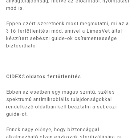
anyagtulajdonság, illetve az előállítási, nyomtatási
mód is.
Éppen ezért szeretnénk most megmutatni, mi az a
3 fő fertőtlenítési mód, amivel a LimesVet által
készített sebészi guide-ok csíramentessége
biztosítható.
CIDEX®oldatos fertőtlenítés
Ebben az esetben egy magas szintű, széles
spektrumú antimikrobiális tulajdonságokkal
rendelkező oldatban kell beáztatni a sebészi
guide-ot.
Ennek nagy előnye, hogy biztonsággal
alkalmazható olyan eszközök sterilizálására is,