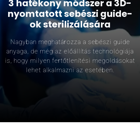
3 hatékony módszer a 3D-
nyomtatott sebészi guide-
ok sterilizálására
Nagyban meghatározza a sebészi guide
anyaga, de még az előállítás technológiája
is, hogy milyen fertőtlenítési megoldásokat
lehet alkalmazni az esetében.