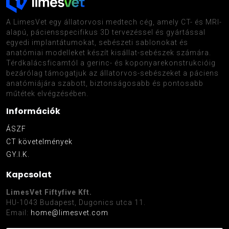
A LimesVet egy állatorvosi medtech cég, amely CT- és MRI-
alapú, páciensspecifikus 3D tervezéssel és gyártással
egyedi implantátumokat, sebészeti sablonokat és
anatómiai modelleket készít kisállat-sebészek számára.
Térdkalácsficamtól a gerinc- és koponyarekonstrukcióig
bezárólag támogatjuk az állatorvos-sebészeket a páciens
anatómiájára szabott, biztonságosabb és pontosabb
műtétek elvégzésében.
Információk
ÁSZF
CT követelmények
GY.I.K.
Kapcsolat
LimesVet Fiftyfive Kft.
HU-1043 Budapest, Dugonics utca 11.
Email:
home@limesvet.com