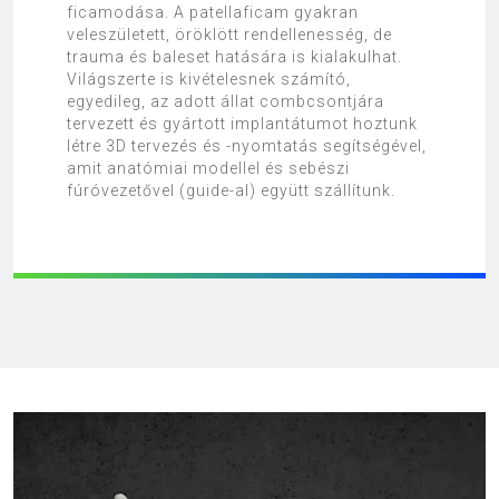
ficamodása. A patellaficam gyakran
veleszületett, öröklött rendellenesség, de
trauma és baleset hatására is kialakulhat.
Világszerte is kivételesnek számító,
egyedileg, az adott állat combcsontjára
tervezett és gyártott implantátumot hoztunk
létre 3D tervezés és -nyomtatás segítségével,
amit anatómiai modellel és sebészi
fúróvezetővel (guide-al) együtt szállítunk.