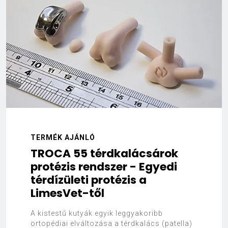
TERMÉK AJÁNLÓ
TROCA 55 térdkalácsárok
protézis rendszer - Egyedi
térdízületi protézis a
LimesVet-től
A kistestű kutyák egyik leggyakoribb
ortopédiai elváltozása a térdkalács (patella)