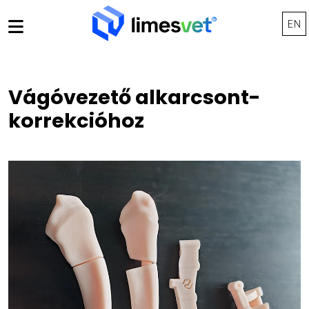
ólunk
EN
mutatkozás
Vágóvezető alkarcsont-
lgáltatásaink
korrekcióhoz
ia megjelenések
apatunk