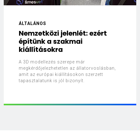
ÁLTALÁNOS
Nemzetközi jelenlét: ezért
építünk a szakmai
kiállításokra
A 3D modellezés szerepe már
megkérdőjelezhetetlen az állatorvoslásban,
amit az európai kiállításokon szerzett
tapasztalatunk is jól bizonyít.