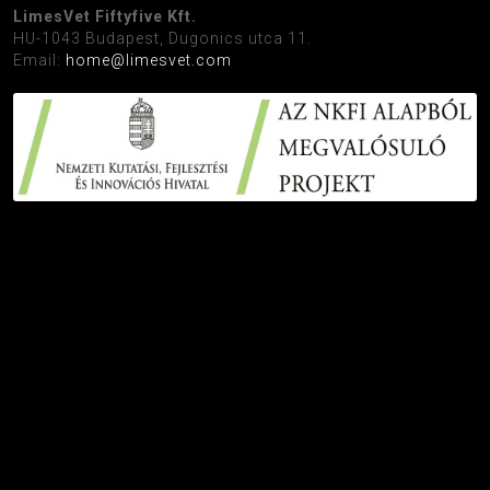
LimesVet Fiftyfive Kft.
HU-1043 Budapest, Dugonics utca 11.
Email:
home@limesvet.com
Facebook
Instagram
Google
Youtube