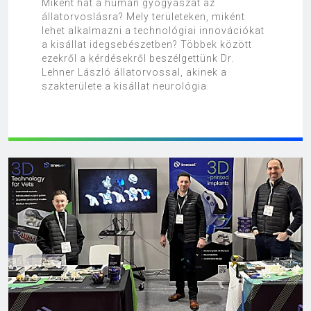
Miként hat a humán gyógyászat az
állatorvoslásra? Mely területeken, miként
lehet alkalmazni a technológiai innovációkat
a kisállat idegsebészetben? Többek között
ezekről a kérdésekről beszélgettünk Dr.
Lehner László állatorvossal, akinek a
szakterülete a kisállat neurológia.