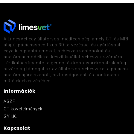
A LimesVet egy állatorvosi medtech cég, amely CT- és MRI-
alapú, páciensspecifikus 3D tervezéssel és gyártással
egyedi implantátumokat, sebészeti sablonokat és
anatómiai modelleket készít kisállat-sebészek számára.
Térdkalácsficamtól a gerinc- és koponyarekonstrukcióig
bezárólag támogatjuk az állatorvos-sebészeket a páciens
anatómiájára szabott, biztonságosabb és pontosabb
műtétek elvégzésében.
Információk
ÁSZF
CT követelmények
GY.I.K.
Kapcsolat