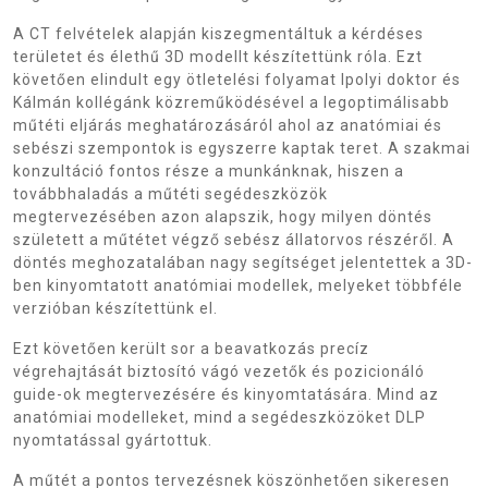
A CT felvételek alapján kiszegmentáltuk a kérdéses
területet és élethű 3D modellt készítettünk róla. Ezt
követően elindult egy ötletelési folyamat Ipolyi doktor és
Kálmán kollégánk közreműködésével a legoptimálisabb
műtéti eljárás meghatározásáról ahol az anatómiai és
sebészi szempontok is egyszerre kaptak teret. A szakmai
konzultáció fontos része a munkánknak, hiszen a
továbbhaladás a műtéti segédeszközök
megtervezésében azon alapszik, hogy milyen döntés
született a műtétet végző sebész állatorvos részéről. A
döntés meghozatalában nagy segítséget jelentettek a 3D-
ben kinyomtatott anatómiai modellek, melyeket többféle
verzióban készítettünk el.
Ezt követően került sor a beavatkozás precíz
végrehajtását biztosító vágó vezetők és pozicionáló
guide-ok megtervezésére és kinyomtatására. Mind az
anatómiai modelleket, mind a segédeszközöket DLP
nyomtatással gyártottuk.
A műtét a pontos tervezésnek köszönhetően sikeresen